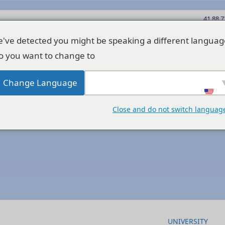
've detected you might be speaking a different languag
o you want to change to:
Change Language
ться С Нами
О Нас
Все Курсы
Лучшие Универ
Close and do not switch languag
UNIVERSITY