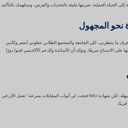
رف ما ينتظرني، لكن الجامعة والمجتمع الطلابي جعلوني أشعر وكأنني
 على الاندماج سريعًا، وتؤكد أن الأساتذة والدعم الأكاديمي لعبوا دورًا
بعد التخرج، عادت رنا إلى عمان. “لم تكن البداية سهلة، لكن شهادة NEU فتحت لي أبواب المقابلات بسرعة.” تعمل الآن في
يبًا.