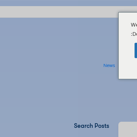
We
D
News
Связа
Search Posts