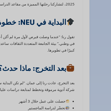
2025، لتشاركنا رحلتها المميزة من مقاعد الدراسة إلى الحياة العملية. تجربتها مليئة بالتحديات والفرص، وستلهمك بالتأكيد.
البداية في NEU: خطوة نحو المجهول
تقول رنا: “عندما وصلت قبرص لأول مرة لم أكن أع
في وطني.” بيئة الجامعة المتعددة الثقافات ساعدتها
كبيرًا في تطويرها.
بعد التخرج: ماذا حدث؟
شركة أدوية مرموقة وتخطط لمتابعة دراسات عليا قر
حصلت على عمل خلال 3 أشهر
تحضّر لدراسة الماجستير