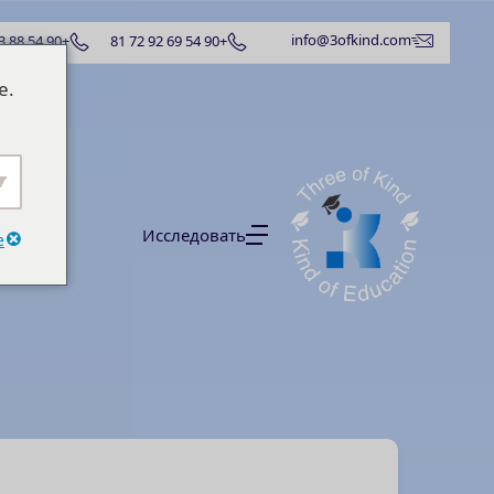
info@3ofkind.com
+90 54 88 73 88 41
+90 54 69 92 72 81
e.
ситеты
Исследовать
e