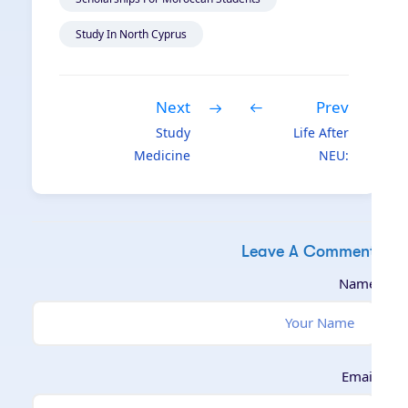
Study In North Cyprus
Next
Prev
Study
Life After
Medicine
NEU:
at EMU in
Interview
2025 –
with a
Fees,
Recent
Admission
Graduate
Leave A Commen
& Full
(2025
Nam
Guide
Story)
Emai