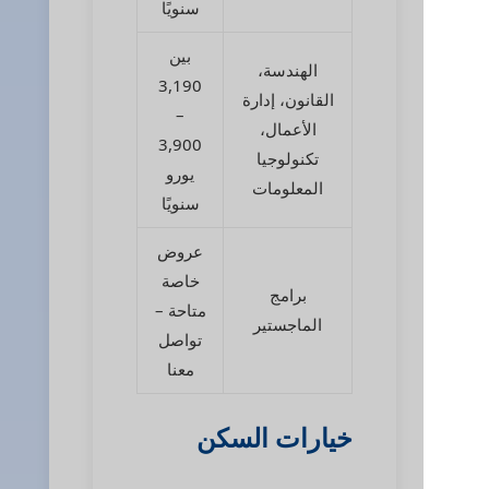
سنويًا
بين
الهندسة،
3,190
القانون، إدارة
–
الأعمال،
3,900
تكنولوجيا
يورو
المعلومات
سنويًا
عروض
خاصة
برامج
متاحة –
الماجستير
تواصل
معنا
خيارات السكن