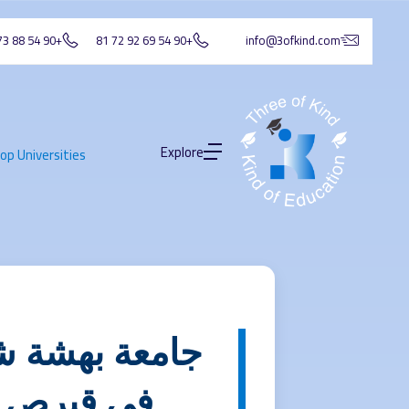
+90 54 88 73 88 41
+90 54 69 92 72 81
info@3ofkind.com
Explore
op Universities
في قبرص وا