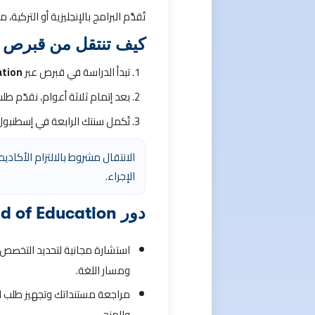
تُقدَّم البرامج بالإنجليزية أو الترك
كيف تنتقل من قبرص 
تبدأ الدراسة في قبرص عبر
ation
بعد إتمام ثلاثة أعوام، نقدّم طلب التحويل ضمن lobal
تُكمل سنتك الرابعة في إسطنبو
الانتقال مشروط بالالتزام الأكادي
الإجراء.
دور Kind of Education في تسهيل رحلتك
استشارة مجانية لتحديد التخصص 
ومسار اللغة.
مراجعة مستنداتك وتجهيز طلب ا
والمنح.