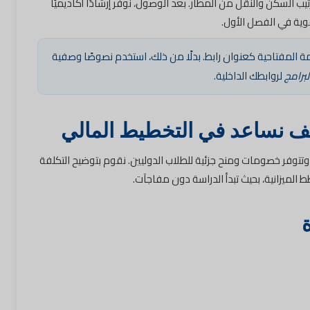
يب السكن والنقل من المطار. بعد الوصول، نوفر إرشادًا أكاديميًا
ة في الفصل الأول.
ة المفتاحية كعنوان رابط. بدلًا من ذلك، استخدم نصوصًا وصفية
برامج
لروابطك الداخلية.
يف نساعد في التخطيط المالي
وتتوفر خصومات ومنح جزئية للطلاب الدوليين. نقوم بتوضيح التكلفة
الميزانية، بحيث تبدأ الدراسة دون مفاجآت.