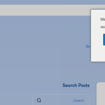
We
wa
News
Co
Search Posts