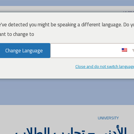
've detected you might be speaking a different language. Do y
nt to change to:
Change Language
ntactez-Nous
À Propos De Nous
Les Filières
Meilleur
Close and do not switch languag
UNIVERSITY
الأدنى – تجارب الطلاب