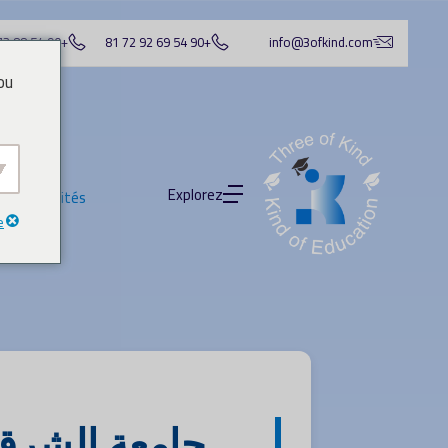
+90 54 88 73 88 41
+90 54 69 92 72 81
info@3ofkind.com
ou
Explorez
es Universités
e
جامعة الشرق 