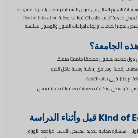
سسات التعليم العالي في قبرص الشمالية بفضل برامجها المتنوعة
وبنيتها التحتية الحديثة. في هذا المقال نعرض خلاصة تجارب طلاب التحقوا عبر وكالة Kind of Education،
خصص، تجهيز الملفات، وإنهاء إجراءات القبول والوصول بسلاسة.
هذه الجامعة؟
دول عديدة يخلقون مجتمعًا جامعيًا منفتحًا.
مكتبات رقمية، ومرافق رياضية وطبية داخل الحرم.
الإنجليزية إلى جانب التركية.
س متوسطي، وتكاليف معيشة معقولة مقارنة بمدن
لى: استشارة مجانية لتحديد التخصص الأنسب، مراجعة الأوراق،