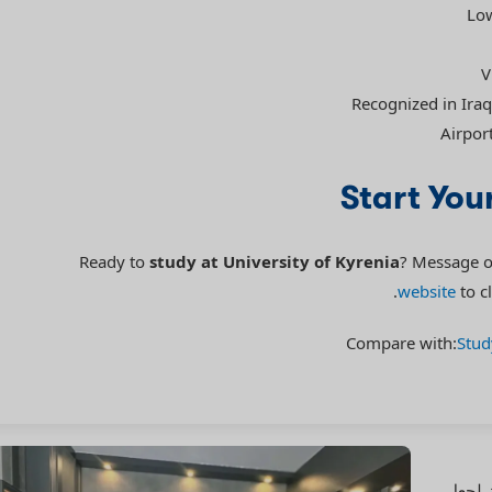
Low
V
Recognized in Iraq
Airport
Start You
Ready to
study at University of Kyrenia
? Message 
website
to c
Compare with:
Stud
ن مستعدون لجعل