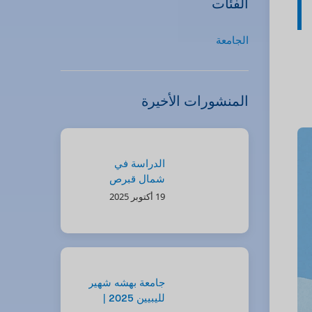
الفئات
الجامعة
المنشورات الأخيرة
الدراسة في
شمال قبرص
للمغاربة: فرص
19 أكتوبر 2025
جيل “زد”
ومستقبلك مع
Kind of
Education
جامعة بهشه شهير
لليبيين 2025 |