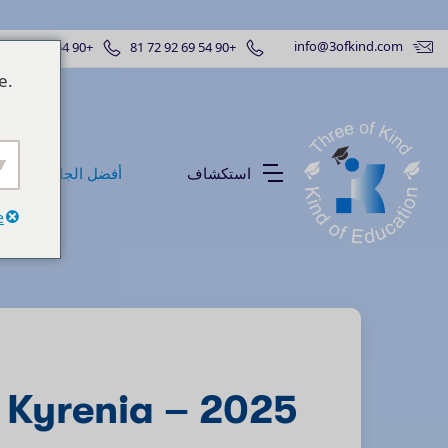
info@3ofkind.com
+90 54 88 73 88 41
+90 54 69 92 72 81
e.
استكشاف
أفضل الجامعات
e
f Kyrenia – 2025