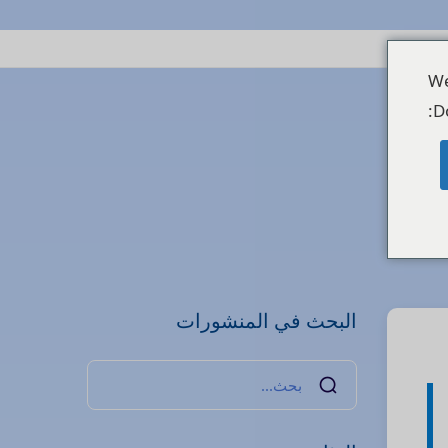
We
D
البحث في المنشورات