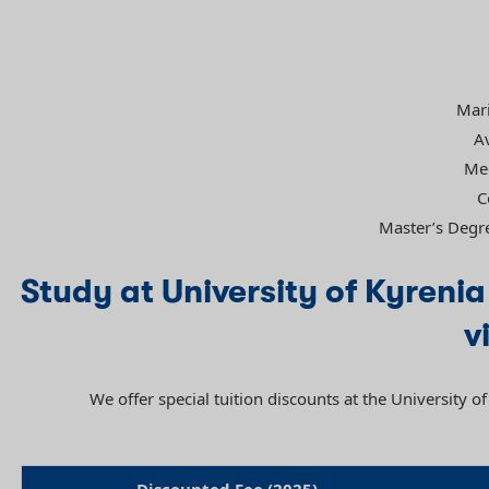
Mar
A
Med
C
Master’s Degre
Study at University of Kyrenia
v
We offer special tuition discounts at the University 