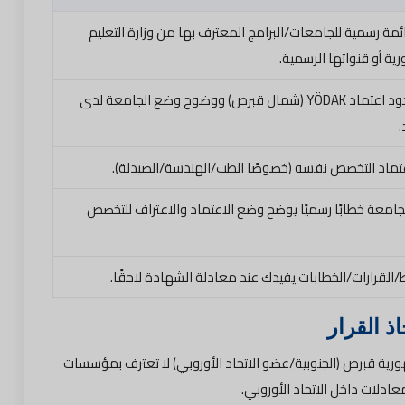
ئمة رسمية للجامعات/البرامج المعترف بها من وزارة التعليم
رية أو قنواتها الرسمية.
تأكد من وجود اعتماد YÖDAK (شمال قبرص) ووضوح وضع الجامعة لدى
تماد التخصص نفسه (خصوصًا الطب/الهندسة/الصيدلة).
امعة خطابًا رسميًا يوضح وضع الاعتماد والاعتراف للتخصص
/القرارات/الخطابات يفيدك عند معادلة الشهادة لاحقًا.
ذ القرار
ية قبرص (الجنوبية/عضو الاتحاد الأوروبي) لا تعترف بمؤسسات
ادلات داخل الاتحاد الأوروبي.