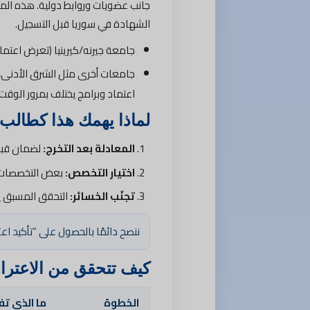
جانب عضويات وروابط دولية. هذه المؤ
الشهادة في سوريا قبل التسجيل.
جامعة جيرنه/كيرينيا (تعرض اعتما
جامعات أخرى مثل الشرق الأدنى،
اعتماد وبرامج يختلف بمرور الوقت.
لماذا يهمك هذا كطال
المعادلة بعد التخرج:
لضمان قبول
اختيار التخصص:
بعض التخصصات الط
تجنّب الخسائر:
التحقق المسبق يج
ننصح دائمًا بالحصول على “تأكيد اع
كيف تتحقق من الاعتر
الخطوة
ما الذي تف