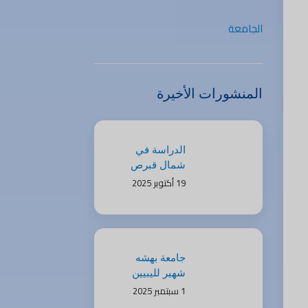
الجامعة
المنشورات الأخيرة
الدراسة في
شمال قبرص
للمغاربة: فرص
19 أكتوبر 2025
جيل “زد”
ومستقبلك مع
Kind of
Education
جامعة بهشه
شهير لليبيين
2025 | منح
1 سبتمبر 2025
وفرص مميزة