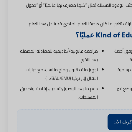
نّب الوعود المضللة (مثل “كلها معترف بها عالميًا” أو “دخول
تراف تتغير؛ ما كان صحيحًا العام الماضي قد يتبدل هذا العام.
وفق أحدث
مراجعة قانونية/أكاديمية للمعادلة المحتملة
.
بعد التخرج.
ت رسمية
تجهيز ملف قبول ومنح مناسب، مع خيارات
انتقال إلى تركيا (BAU/EMU/…)
لوضع غير
دعم ما بعد الوصول: تسجيل، إقامة، وتصديق
المستندات.
كرتك الآن