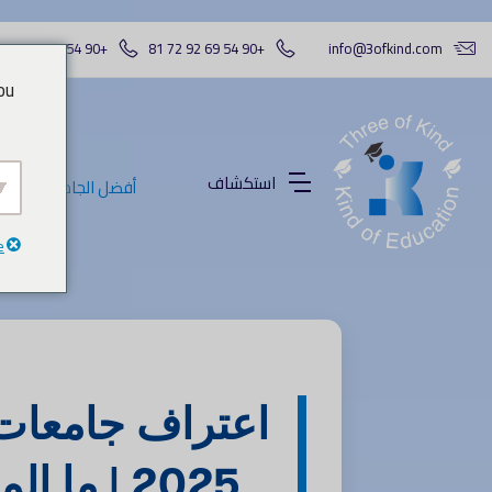
+90 54 88 73 88 41
+90 54 69 92 72 81
info@3ofkind.com
ou
استكشاف
أفضل الجامعات
e
اعتراف جامعات
2025 | ما المعتمد فعلاً؟ وكيف نساعدك