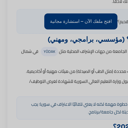
 لاحقًا.
قديم؟
افتح ملفك الآن – استشارة مجانية
؟ (مؤسسي، برامجي، ومهني)
الجامعة من جهات الإشراف المحلية مثل
في شمال
YÖDAK
حددة (مثل الطب أو الصيدلة) من هيئات مهنية أو أكاديمية.
ول وزارة التعليم العالي السورية للشهادة لغرض التوظيف/
ود اعتراف محلي (YÖDAK/YÖK) خطوة مهمة لكنه لا يعني تلقائيًا الاعتراف في سوريا؛ يجب
ديثة لكل جامعة/برنامج.