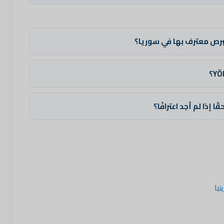
رص معترف بها في سوريا؟
 إذا لم أجد اعترافًا؟
يا