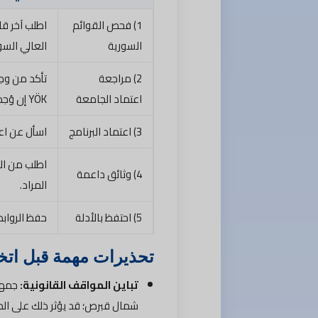
1) فحص القوائم
اطلب آخر قا
السورية
العالي السو
2) مراجعة
اعتماد الجامعة
YÖK إن وُجد.
3) اعتماد البرنامج
اسأل عن اع
اطلب من الج
4) وثائق داعمة
المراد.
5) احتفظ بالأدلة
حفظ الروابط
تحذيرات مهمة قبل اتخا
تباين المواقف القانونية:
جمهور
شمال قبرص؛ قد يؤثر ذلك على المع