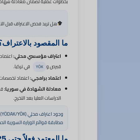
بخطوات عملية لضمان معادلة شهادتك
هل تريد فحص الاعتراف قبل الت
ما المقصود بالاعتراف
اعتراف مؤسسي محلي:
اعتماد 
قبرص و
في تركيا.
YÖK
اعتماد برامجي:
اعتماد تخصصات م
معادلة الشهادة في سوريا:
قب
الدراسات العليا بعد التخرج.
وج
مطابقة قوائم الوزارة السورية الح
ما المعتمد فعلاً حتى 2025؟