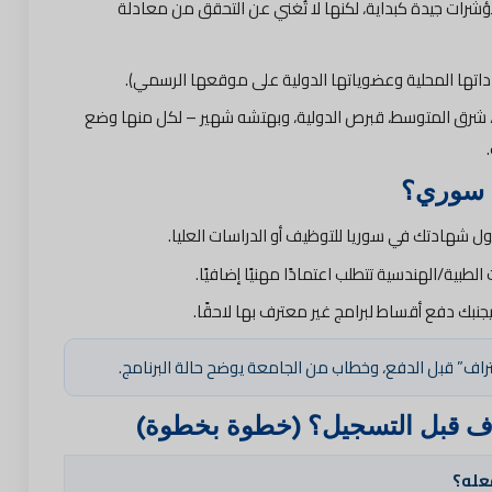
شرات جيدة كبداية، لكنها لا تُغني عن التحقق من معادلة
داتها المحلية وعضوياتها الدولية على موقعها الرسمي).
 شرق المتوسط، قبرص الدولية، وبهتشه شهير – لكل منها وضع
ب سوري؟
 شهادتك في سوريا للتوظيف أو الدراسات العليا.
بية/الهندسية تتطلب اعتمادًا مهنيًا إضافيًا.
نبك دفع أقساط لبرامج غير معترف بها لاحقًا.
تراف” قبل الدفع، وخطاب من الجامعة يوضح حالة البرنامج.
اف قبل التسجيل؟ (خطوة بخطوة)
عله؟