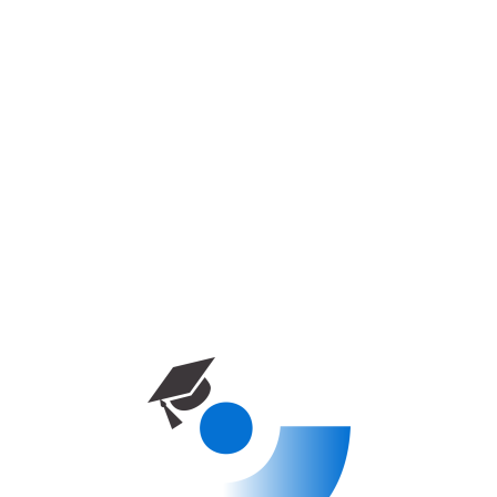
خانه
دوره آموزشی
Kyrenia university – Dentistry
برنامه‌های کارشناسی
Kyrenia University – Dentistry
10 week
Enrolled
0