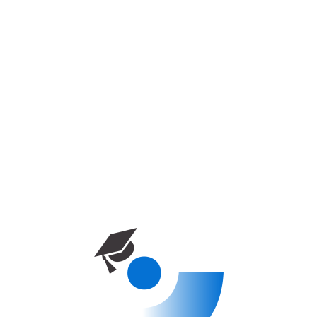
الصفحة الرئيسية
دورة
Near East University- Software
engineering
برامج البكالوريوس
Near East University- Software
Engineering
0
Enrolled
240 ساعة