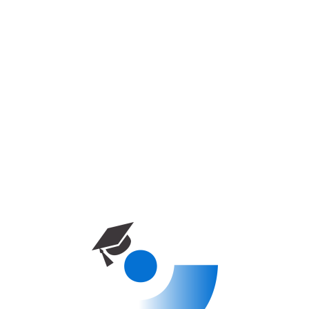
الصفحة الرئيسية
دورة
Girne American University –
Engineering (ALL)
برامج البكالوريوس
Girne American University –
Engineering (ALL)
0 week
Enrolled
0